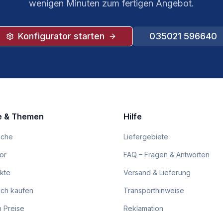
wenigen Minuten zum fertigen Angebot.
Konfigurator starten
035021 596640
e & Themen
Hilfe
eche
Liefergebiete
or
FAQ – Fragen & Antworten
ukte
Versand & Lieferung
ch kaufen
Transporthinweise
 Preise
Reklamation