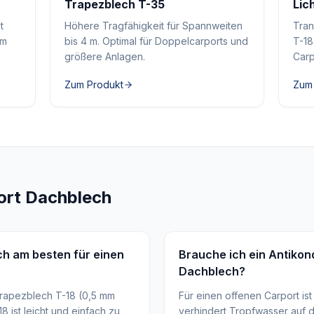
Trapezblech T-35
Lic
t
Höhere Tragfähigkeit für Spannweiten
Tran
mm
bis 4 m. Optimal für Doppelcarports und
T-18
größere Anlagen.
Carp
Zum Produkt
Zum
ort Dachblech
ch am besten für einen
Brauche ich ein Antikon
Dachblech?
Trapezblech T-18 (0,5 mm
Für einen offenen Carport ist 
8 ist leicht und einfach zu
verhindert Tropfwasser auf d