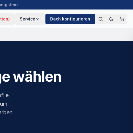
önigstein
tion)
Service
Dach konfigurieren
ge wählen
file
zum
Farben