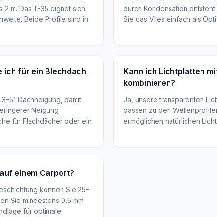
s 2 m. Das T-35 eignet sich
durch Kondensation entsteht
weite. Beide Profile sind in
Sie das Vlies einfach als Opt
ich für ein Blechdach
Kann ich Lichtplatten m
kombinieren?
 3–5° Dachneigung, damit
Ja, unsere transparenten Lic
eringerer Neigung
passen zu den Wellenprofil
che für Flachdächer oder ein
ermöglichen natürlichen Lichte
 auf einem Carport?
Beschichtung können Sie 25–
hlen Sie mindestens 0,5 mm
ndlage für optimale