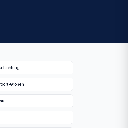
schichtung
arport-Größen
nau