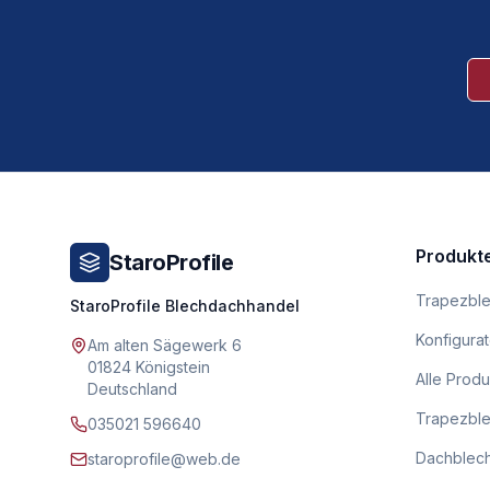
Produkt
StaroProfile
Trapezbl
StaroProfile Blechdachhandel
Konfigurat
Am alten Sägewerk 6
01824 Königstein
Alle Prod
Deutschland
Trapezble
035021 596640
Dachblech
staroprofile@web.de