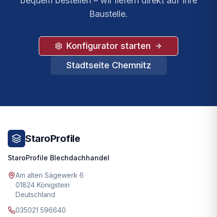
bequem bestellen – wir liefern direkt auf Ihre
Baustelle.
Konfigurator starten
Stadtseite
Chemnitz
StaroProfile
StaroProfile Blechdachhandel
Am alten Sägewerk 6
01824 Königstein
Deutschland
035021 596640