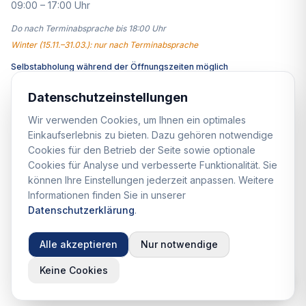
09:00 – 17:00 Uhr
Do nach Terminabsprache bis 18:00 Uhr
Winter (15.11.–31.03.): nur nach Terminabsprache
Selbstabholung während der Öffnungszeiten möglich
Datenschutzeinstellungen
Wir verwenden Cookies, um Ihnen ein optimales
Belieferte Städte
Einkaufserlebnis zu bieten. Dazu gehören notwendige
Cookies für den Betrieb der Seite sowie optionale
Königstein (Hauptsitz)
Dresden
Leipzig
Chemnitz
Zwickau
Plauen
Bautzen
Görlitz
Pirna
Meißen
Riesa
Hoyerswerda
Cottbus
Erfurt
Cookies für Analyse und verbesserte Funktionalität. Sie
Magdeburg
Berlin
Alle Liefergebiete →
können Ihre Einstellungen jederzeit anpassen. Weitere
Informationen finden Sie in unserer
Datenschutzerklärung
.
© 2026 StaroProfile Blechdachhandel. Alle Rechte
vorbehalten.
Alle akzeptieren
Nur notwendige
Datenschutz
Impressum
AGB
Widerrufsrecht
Keine Cookies
Kontaktinformationen
Versand