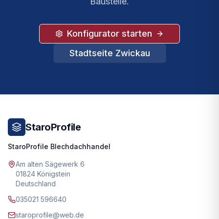
Baustelle.
Konfigurator starten
Stadtseite
Zwickau
StaroProfile
StaroProfile Blechdachhandel
Am alten Sägewerk 6
01824 Königstein
Deutschland
035021 596640
staroprofile@web.de