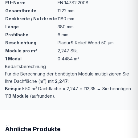
EU-Norm
EN 14782:2008
Gesamtbreite
1222 mm
Deckbreite / Nutzbreite
1180 mm
Länge
380 mm
Profilhöhe
6 mm
Beschichtung
Pladur® Relief Wood 50 µm
Module pro m²
2,247 Stk.
1 Modul
0,4484 m²
Bedarfsberechnung
Für die Berechnung der benötigten Module multiplizieren Sie
Ihre Dachfläche (m²) mit
2,247
:
Beispiel:
50 m² Dachfläche × 2,247 = 112,35 → Sie benötigen
113 Module
(aufrunden).
Ähnliche Produkte