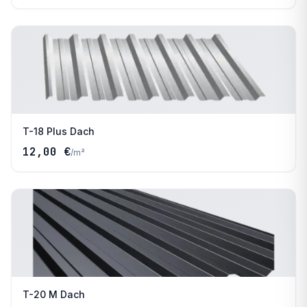
T-18 Plus Dach
12,00 €
/
m²
T-20 M Dach