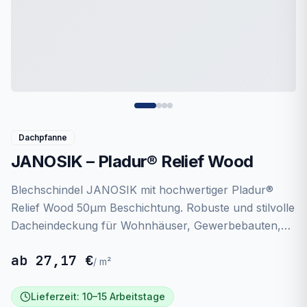
Dachpfanne
JANOSIK – Pladur® Relief Wood
Blechschindel JANOSIK mit hochwertiger Pladur®
Relief Wood 50µm Beschichtung. Robuste und stilvolle
Dacheindeckung für Wohnhäuser, Gewerbebauten,
Carports und landwirtschaftliche Gebäude. Schnelle
ab
27,17 €
und einfache Montage dank geringem Gewicht. Preis
/
m²
je Stück.
Lieferzeit:
10–15 Arbeitstage