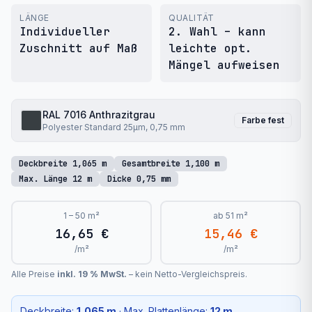
LÄNGE
QUALITÄT
Individueller
2. Wahl – kann
Zuschnitt auf Maß
leichte opt.
Mängel aufweisen
RAL 7016
Anthrazitgrau
Farbe fest
Polyester Standard 25μm, 0,75 mm
Deckbreite
1,065
m
Gesamtbreite
1,100
m
Max. Länge
12
m
Dicke
0,75 mm
1 – 50 m²
ab 51 m²
16,65 €
15,46 €
/m²
/m²
Alle Preise
inkl. 19 % MwSt.
– kein Netto-Vergleichspreis.
Deckbreite:
1,065
m
· Max. Plattenlänge:
12
m