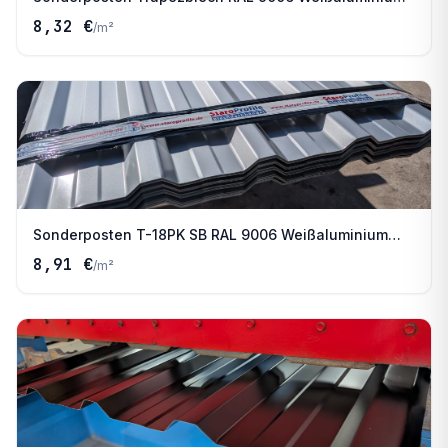
2,50 m
8,32 €
/
m²
Sonderposten T-18PK SB RAL 9006 Weißaluminium
3,00 m
8,91 €
/
m²