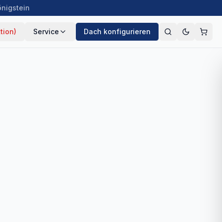
önigstein
tion)
Service
Dach konfigurieren