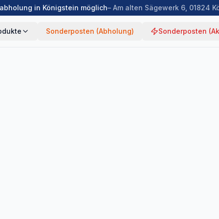
abholung in Königstein möglich
– Am alten Sägewerk 6, 01824 K
odukte
Sonderposten (Abholung)
Sonderposten (Ak