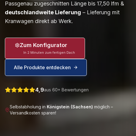
Passgenau zugeschnitten Länge bis 17,50 lfm &
deutschlandweite Lieferung
– Lieferung mit
Kranwagen direkt ab Werk.
Zum Konfigurator
In 2 Minuten zum fertigen Dach
Alle Produkte entdecken
4,9
aus 60+ Bewertungen
Selbstabholung in
Königstein (Sachsen)
möglich –
Versandkosten sparen!