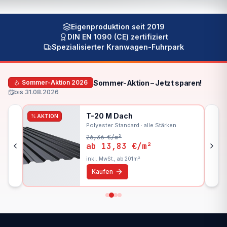
Eigenproduktion seit 2019
DIN EN 1090 (CE) zertifiziert
Spezialisierter Kranwagen-Fuhrpark
Sommer-Aktion – Jetzt sparen!
Sommer-Aktion 2026
bis
31.08.2026
T-20 M Dach
AKTION
Polyester Standard · alle Stärken
26,36 €
/m²
ab
13,83 €
/m²
inkl. MwSt., ab 201m²
Kaufen