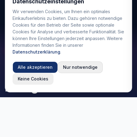
Datenschutzeinstellungen
Alle Produkte entdecken
Wir verwenden Cookies, um Ihnen ein optimales
Einkaufserlebnis zu bieten. Dazu gehören notwendige
Cookies für den Betrieb der Seite sowie optionale
Cookies für Analyse und verbesserte Funktionalität. Sie
können Ihre Einstellungen jederzeit anpassen. Weitere
Informationen finden Sie in unserer
NEUER KONFIGURATOR
Datenschutzerklärung
.
Ihr komplettes Dach –
Alle akzeptieren
Nur notwendige
in 2 Minuten
Keine Cookies
konfiguriert.
Bleche, Schrauben, Firstblech, Dichtband – unser
Konfigurator berechnet
alle Zubehörteile
automatisch
mit. Kein Suchen, kein
Nachbestellen.